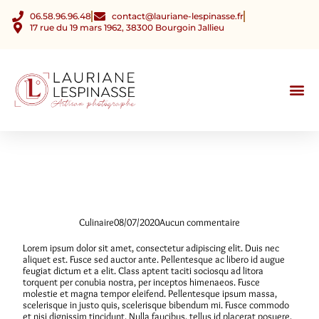
06.58.96.96.48
contact@lauriane-lespinasse.fr
17 rue du 19 mars 1962, 38300 Bourgoin Jallieu
Séances P
Test n°3
Culinaire
08/07/2020
Aucun commentaire
Lorem ipsum dolor sit amet, consectetur adipiscing elit. Duis nec
aliquet est. Fusce sed auctor ante. Pellentesque ac libero id augue
feugiat dictum et a elit. Class aptent taciti sociosqu ad litora
torquent per conubia nostra, per inceptos himenaeos. Fusce
molestie et magna tempor eleifend. Pellentesque ipsum massa,
scelerisque in justo quis, scelerisque bibendum mi. Fusce commodo
et nisi dignissim tincidunt. Nulla faucibus, tellus id placerat posuere,