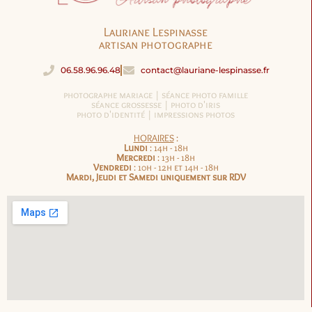
Lauriane Lespinasse
artisan photographe
06.58.96.96.48
contact@lauriane-lespinasse.fr
photographe mariage |
séance photo famille
séance grossesse | photo d'iris
photo d'identité | impressions photos
HORAIRES
:
Lundi
: 14h - 18h
Mercredi
: 13h - 18h
Vendredi
: 10h - 12h et 14h - 18h
Mardi, Jeudi et Samedi uniquement sur RDV